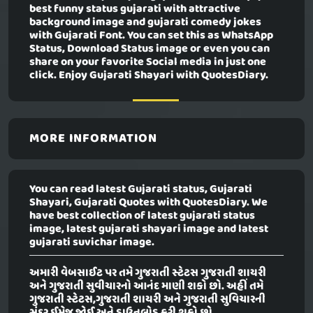
best funny status gujarati with attractive
background image and gujarati comedy jokes
with Gujarati Font. You can set this as WhatsApp
Status, Download Status image or even you can
share on your favorite Social media in just one
click. Enjoy Gujarati Shayari with QuotesDiary.
MORE INFORMATION
You can read latest Gujarati status, Gujarati
Shayari, Gujarati Quotes with QuotesDiary. We
have best collection of latest gujarati status
image, latest gujarati shayari image and latest
gujarati suvichar image.
અમારી વેબસાઈટ પર તમે ગુજરાતી સ્ટેટસ ગુજરાતી શાયરી
અને ગુજરાતી સુવીચારનો આનંદ માણી શકો છો. અહીં તમે
ગુજરાતી સ્ટેટસ,ગુજરાતી શાયરી અને ગુજરાતી સુવિચારની