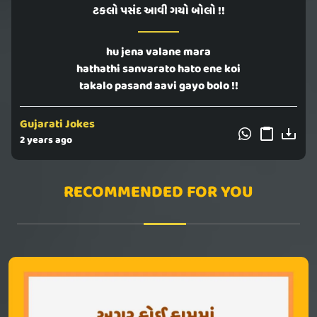
ટકલો પસંદ આવી ગયો બોલો !!
hu jena valane mara
hathathi sanvarato hato ene koi
takalo pasand aavi gayo bolo !!
Gujarati Jokes
2 years ago
RECOMMENDED FOR YOU