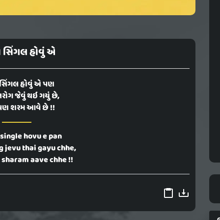
ો સિંગલ હોવું એ
 સિંગલ હોવું એ પણ
રોગ જેવું થઇ ગયું છે,
પણ શરમ આવે છે !!
 single hovu e pan
g jevu thai gayu chhe,
 sharam aave chhe !!