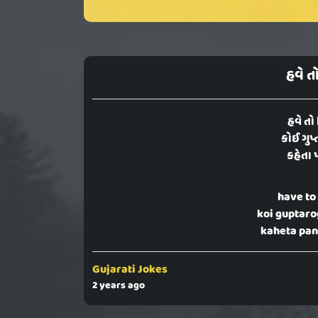
હવે ત
હવે તો
કોઈ ગુપ્ત
કહેતા 
have to
koi guptaro
kaheta pan
Gujarati Jokes
2 years ago