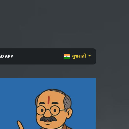
D APP
ગુજરાતી