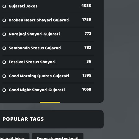
4080
Gujarati Jokes
1789
Broken Heart Shayari Gujarati
772
Narajagi Shayari Gujarati
782
Sambandh Status Gujarati
36
Festival Status Shayari
1395
Good Morning Quotes Gujarati
1058
Good Night Shayari Gujarati
POPULAR TAGS
Gujarati Jokes
funny shayari gujarati