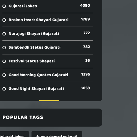
4080
Gujarati Jokes
1789
Broken Heart Shayari Gujarati
772
Narajagi Shayari Gujarati
782
Sambandh Status Gujarati
36
Festival Status Shayari
1395
Good Morning Quotes Gujarati
1058
Good Night Shayari Gujarati
POPULAR TAGS
Gujarati Jokes
funny shayari gujarati