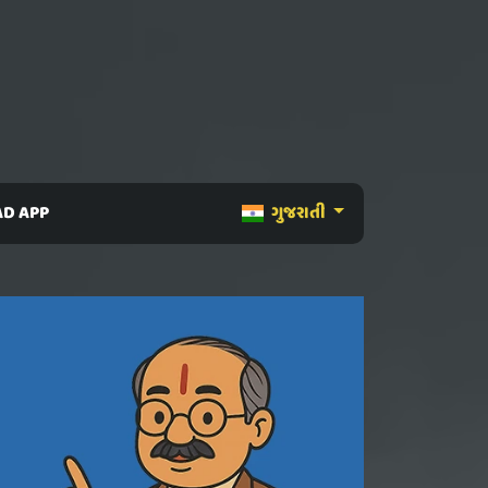
D APP
ગુજરાતી