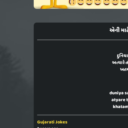
એની માટ
દુનિય
અત્યારે 
ખતમ
duniya s
atyare t
khatam 
Gujarati Jokes