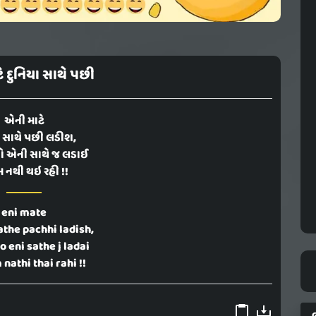
ે દુનિયા સાથે પછી
એની માટે
ા સાથે પછી લડીશ,
તો એની સાથે જ લડાઈ
 નથી થઇ રહી !!
eni mate
athe pachhi ladish,
o eni sathe j ladai
nathi thai rahi !!