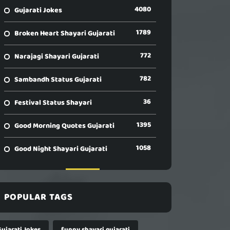
4080
Gujarati Jokes
1789
Broken Heart Shayari Gujarati
772
Narajagi Shayari Gujarati
782
Sambandh Status Gujarati
36
Festival Status Shayari
1395
Good Morning Quotes Gujarati
1058
Good Night Shayari Gujarati
POPULAR TAGS
Gujarati Jokes
funny shayari gujarati