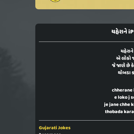
ચહેરાને i
ચહેરાને
એ લોકો જ
જે જાણે છે 
થોબડા ક
chherane 
e loko j 
je jane chhe 
thobada kara
Gujarati Jokes