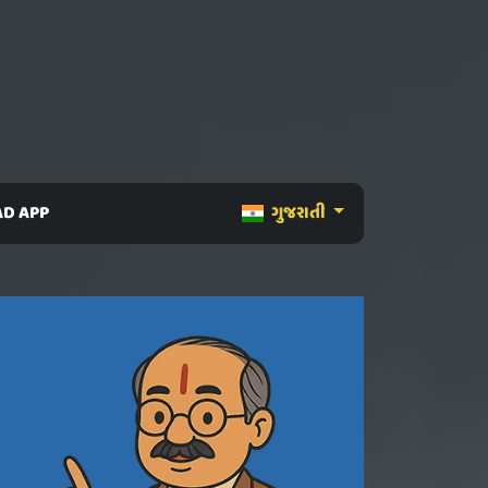
D APP
ગુજરાતી