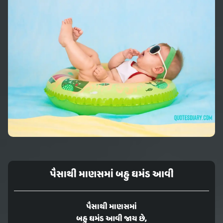
પૈસાથી માણસમાં બહુ ઘમંડ આવી
પૈસાથી માણસમાં
બહુ ઘમંડ આવી જાય છે,