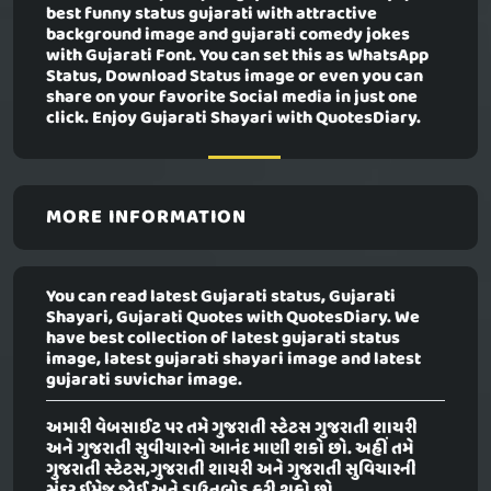
best funny status gujarati with attractive
background image and gujarati comedy jokes
with Gujarati Font. You can set this as WhatsApp
Status, Download Status image or even you can
share on your favorite Social media in just one
click. Enjoy Gujarati Shayari with QuotesDiary.
MORE INFORMATION
You can read latest Gujarati status, Gujarati
Shayari, Gujarati Quotes with QuotesDiary. We
have best collection of latest gujarati status
image, latest gujarati shayari image and latest
gujarati suvichar image.
અમારી વેબસાઈટ પર તમે ગુજરાતી સ્ટેટસ ગુજરાતી શાયરી
અને ગુજરાતી સુવીચારનો આનંદ માણી શકો છો. અહીં તમે
ગુજરાતી સ્ટેટસ,ગુજરાતી શાયરી અને ગુજરાતી સુવિચારની