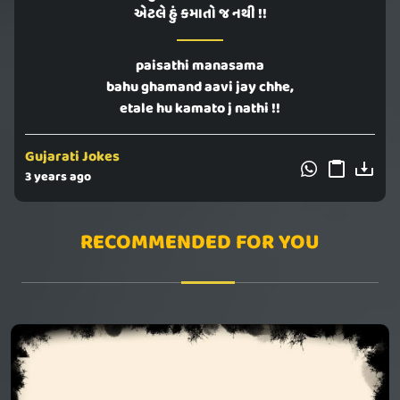
એટલે હું કમાતો જ નથી !!
paisathi manasama
bahu ghamand aavi jay chhe,
etale hu kamato j nathi !!
Gujarati Jokes
3 years ago
RECOMMENDED FOR YOU