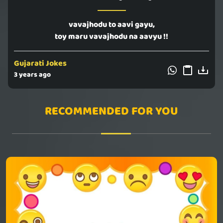
vavajhodu to aavi gayu,
toy maru vavajhodu na aavyu !!
Gujarati Jokes
3 years ago
RECOMMENDED FOR YOU