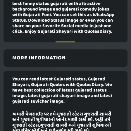
best funny status gujarati with attractive
background image and gujarati comedy jokes
with Gujarati Font. You can set this as WhatsApp
Status, Download Status image or even you can
share on your favorite Social media in just one
click. Enjoy Gujarati Shayari with QuotesDiary.
MORE INFORMATION
You can read latest Gujarati status, Gujarati
Shayari, Gujarati Quotes with QuotesDiary. We
have best collection of latest gujarati status
image, latest gujarati shayari image and latest
gujarati suvichar image.
અમારી વેબસાઈટ પર તમે ગુજરાતી સ્ટેટસ ગુજરાતી શાયરી
અને ગુજરાતી સુવીચારનો આનંદ માણી શકો છો. અહીં તમે
ગુજરાતી સ્ટેટસ,ગુજરાતી શાયરી અને ગુજરાતી સુવિચારની