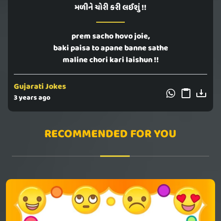
મળીને ચોરી કરી લઈશું !!
prem sacho hovo joie,
baki paisa to apane banne sathe
maline chori kari laishun !!
Gujarati Jokes
3 years ago
RECOMMENDED FOR YOU