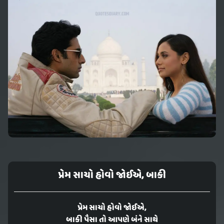
પ્રેમ સાચો હોવો જોઈએ, બાકી
પ્રેમ સાચો હોવો જોઈએ,
બાકી પૈસા તો આપણે બંને સાથે