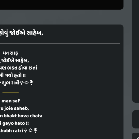
ોવું જોઈએ સાહેબ,
મન સાફ
ું જોઈએ સાહેબ,
વણ ભક્ત હોવા છતાં
રી ગયો હતો !!
શુભ રાત્રી🌹🌻💐
man saf
u joie saheb,
n bhakt hova chata
i gayo hato !!
hubh ratri🌹🌻💐