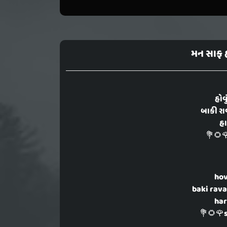
મન સાફ હ
હોવ
બાકી રા
હા
💐🌻🌹
hov
baki rava
har
💐🌻🌹s