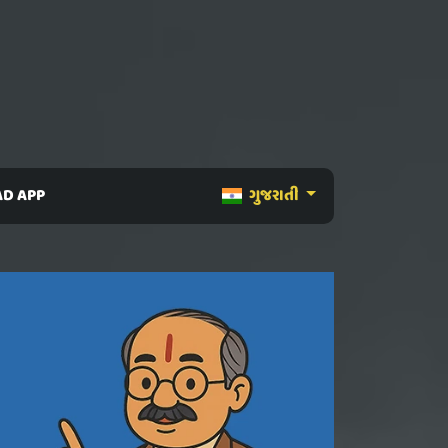
D APP
ગુજરાતી