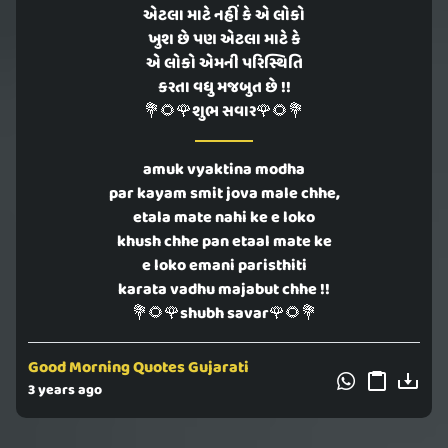
એટલા માટે નહીં કે એ લોકો
ખુશ છે પણ એટલા માટે કે
એ લોકો એમની પરિસ્થિતિ
કરતા વધુ મજબુત છે !!
💐🌻🌹શુભ સવાર🌹🌻💐
amuk vyaktina modha
par kayam smit jova male chhe,
etala mate nahi ke e loko
khush chhe pan etaal mate ke
e loko emani paristhiti
karata vadhu majabut chhe !!
💐🌻🌹shubh savar🌹🌻💐
Good Morning Quotes Gujarati
3 years ago