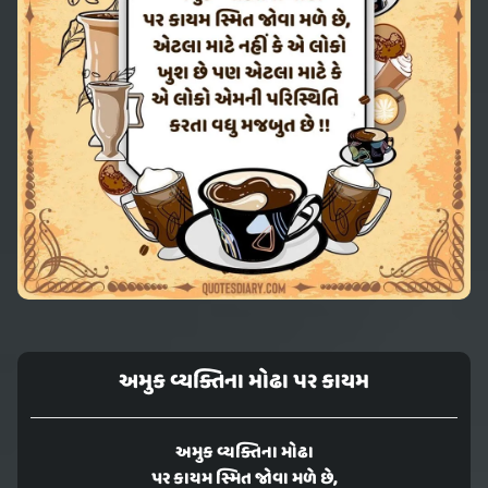
અમુક વ્યક્તિના મોઢા પર કાયમ
અમુક વ્યક્તિના મોઢા
પર કાયમ સ્મિત જોવા મળે છે,