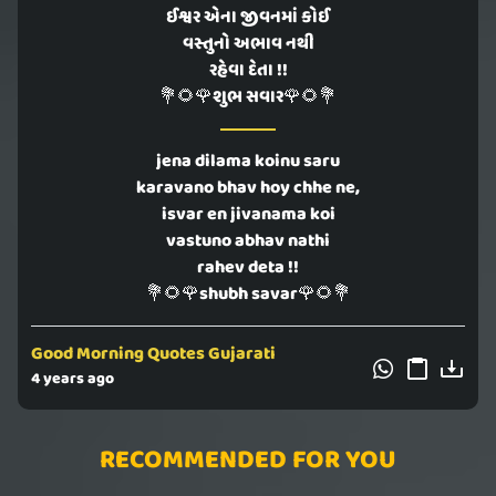
ઈશ્વર એના જીવનમાં કોઈ
વસ્તુનો અભાવ નથી
રહેવા દેતા !!
💐🌻🌹શુભ સવાર🌹🌻💐
jena dilama koinu saru
karavano bhav hoy chhe ne,
isvar en jivanama koi
vastuno abhav nathi
rahev deta !!
💐🌻🌹shubh savar🌹🌻💐
Good Morning Quotes Gujarati
4 years ago
RECOMMENDED FOR YOU