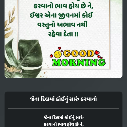
જેના દિલમાં કોઈનું સારું કરવાનો
જેના દિલમાં કોઈનું સારું
કરવાનો ભાવ હોય છે ને,