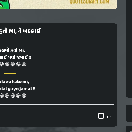
તો Mi, ને બદલાઈ
લવો હતો Mi,
લાઈ ગયો જમાઈ !!
😂😂😂😂😂
lavo hato mi,
lai gayo jamai !!
😂😂😂😂😂