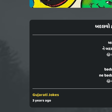
બદલવો હ
બદ
ને બદ
😂
bada
ne bada
😂
Gujarati Jokes
3 years ago