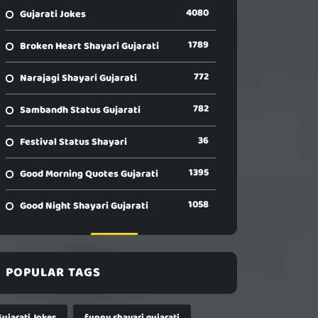
4080
Gujarati Jokes
1789
Broken Heart Shayari Gujarati
772
Narajagi Shayari Gujarati
782
Sambandh Status Gujarati
36
Festival Status Shayari
1395
Good Morning Quotes Gujarati
1058
Good Night Shayari Gujarati
POPULAR TAGS
Gujarati Jokes
funny shayari gujarati