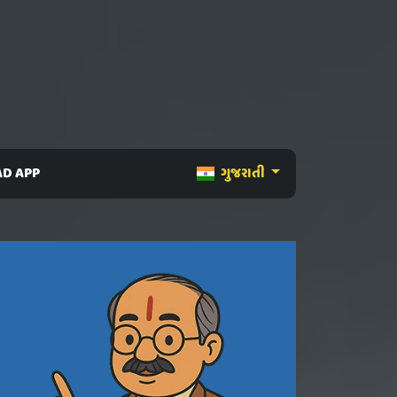
D APP
ગુજરાતી