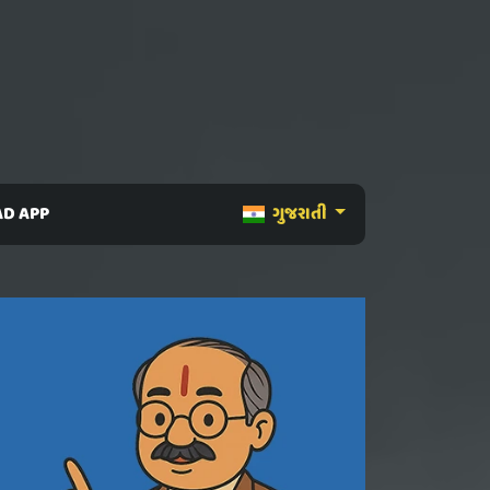
D APP
ગુજરાતી