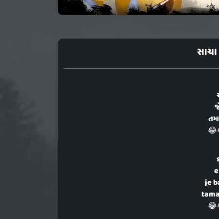
સાચા 
જ
તમા
😂
e
je 
tama
😂