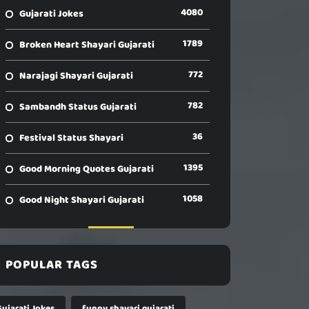
4080
Gujarati Jokes
1789
Broken Heart Shayari Gujarati
772
Narajagi Shayari Gujarati
782
Sambandh Status Gujarati
36
Festival Status Shayari
1395
Good Morning Quotes Gujarati
1058
Good Night Shayari Gujarati
POPULAR TAGS
Gujarati Jokes
funny shayari gujarati