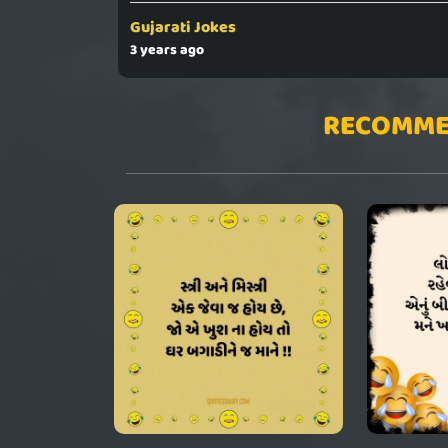
Gujarati Jokes
3 years ago
RECOMME