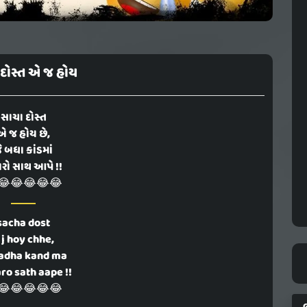
દોસ્ત એ જ હોય
સાચા દોસ્ત
એ જ હોય છે,
ે બધા કાંડમાં
રો સાથ આપે !!
😂😂😂😂😂
sacha dost
 j hoy chhe,
badha kand ma
ro sath aape !!
😂😂😂😂😂