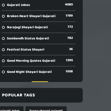
4080
Gujarati Jokes
1789
Broken Heart Shayari Gujarati
772
Narajagi Shayari Gujarati
782
Sambandh Status Gujarati
36
Festival Status Shayari
1395
Good Morning Quotes Gujarati
1058
Good Night Shayari Gujarati
POPULAR TAGS
Gujarati Jokes
funny shayari gujarati