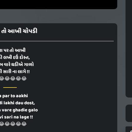
ર તો આખી ચોપડી
રા પર તો આખી
ી લખી દઉં દોસ્ત,
 વારે ઘડીએ ગાળો
 સારી ના લાગે !!
😂😂😂😂😂
a par to aakhi
i lakhi dau dost,
 vare ghadie galo
i sari na lage !!
😂😂😂😂😂