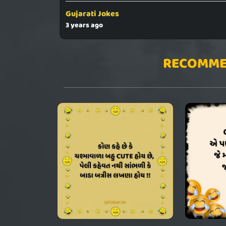
Gujarati Jokes
3 years ago
RECOMME