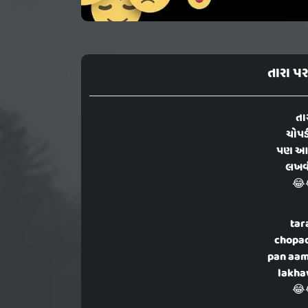
તારા પ
તા
ચોપડ
પણ આમ
લખવી
😂
tar
chopad
pan aam
lakhav
😂