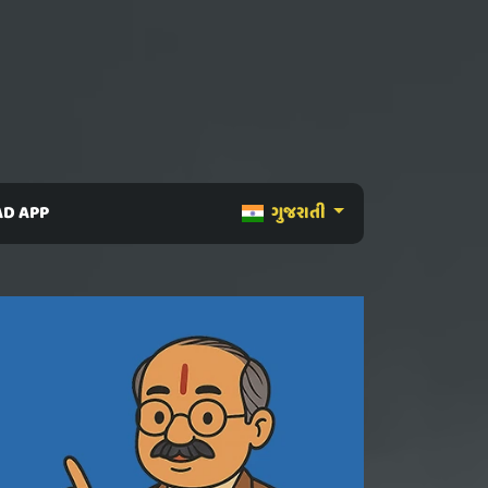
D APP
ગુજરાતી