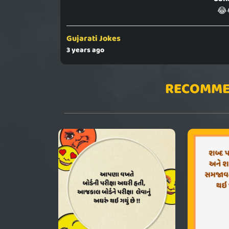
😂
Gujarati Jokes
3 years ago
RECOMME