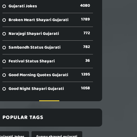
4080
Gujarati Jokes
1789
Broken Heart Shayari Gujarati
772
Narajagi Shayari Gujarati
782
Sambandh Status Gujarati
36
Festival Status Shayari
1395
Good Morning Quotes Gujarati
1058
Good Night Shayari Gujarati
POPULAR TAGS
Gujarati Jokes
funny shayari gujarati