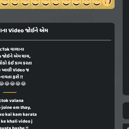
ાના Video જોઇને એમ
cTok વાળાના
 જોઇને એમ થાય,
ોકો કંઈ કામ કરતા
કે ખાલી Video જ
નાવતા હશે !!
😂😂😂😂😂
ictok valana
 joine em thay,
oko kai kam karata
ke khali video j
vata hashe !!