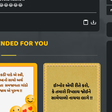
😂😂😂😂😂
NDED FOR YOU