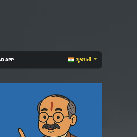
D APP
ગુજરાતી