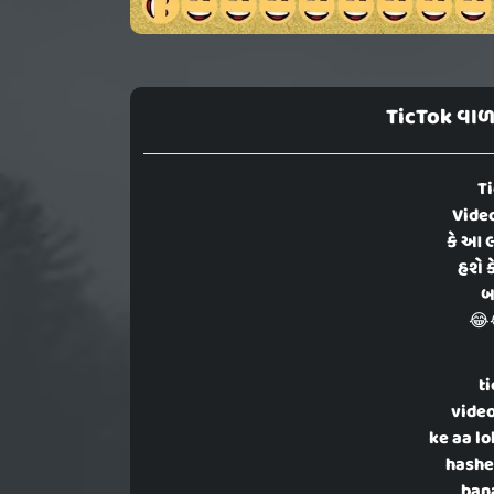
TicTok વાળ
Ti
Video
કે આ લ
હશે 
બ
😂
t
video
ke aa l
hashe 
bana