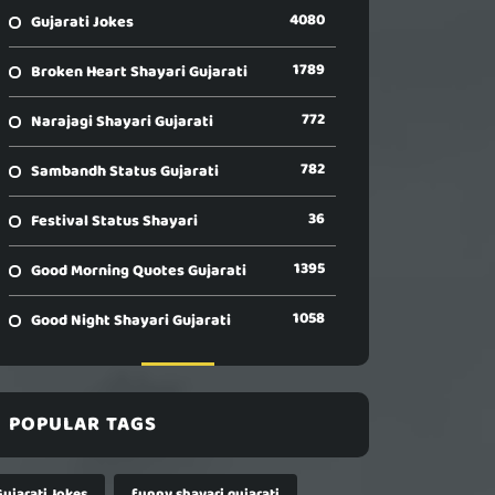
4080
Gujarati Jokes
1789
Broken Heart Shayari Gujarati
772
Narajagi Shayari Gujarati
782
Sambandh Status Gujarati
36
Festival Status Shayari
1395
Good Morning Quotes Gujarati
1058
Good Night Shayari Gujarati
POPULAR TAGS
Gujarati Jokes
funny shayari gujarati