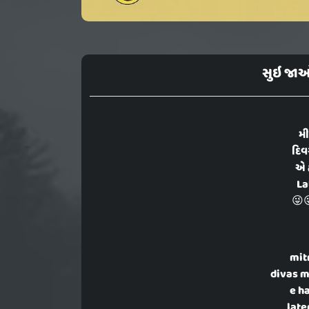
સુઇ જાઓ
મી
દિવસ
એ 
La
😜
mit
divas m
e h
late