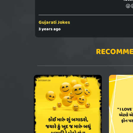
😜
Gujarati Jokes
3 years ago
RECOMME