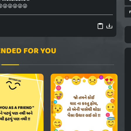
😜😜😜😜😜
NDED FOR YOU