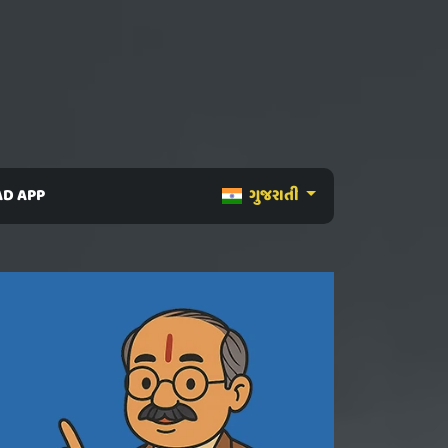
D APP
ગુજરાતી