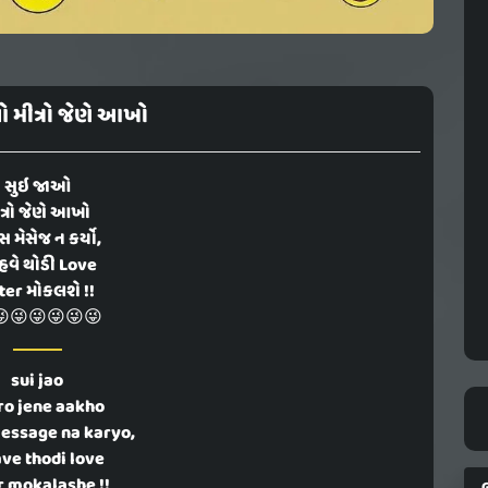
 મીત્રો જેણે આખો
સુઇ જાઓ
ત્રો જેણે આખો
 મેસેજ ન કર્યો,
હવે થોડી Love
ter મોકલશે !!
😜😜😜😜😜
sui jao
ro jene aakho
essage na karyo,
ave thodi love
r mokalashe !!