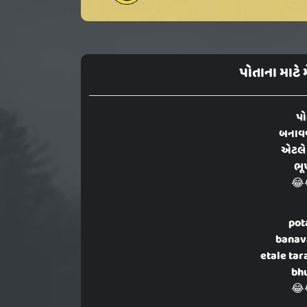
પોતાના માટે
પો
બનાવવ
એટલે 
ભૂ
😂
pot
banav
etale ta
bhu
😂