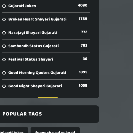
4080
Gujarati Jokes
1789
Broken Heart Shayari Gujarati
772
Narajagi Shayari Gujarati
782
Sambandh Status Gujarati
36
Festival Status Shayari
1395
Good Morning Quotes Gujarati
1058
Good Night Shayari Gujarati
POPULAR TAGS
Gujarati Jokes
funny shayari gujarati