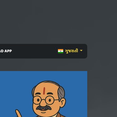
D APP
ગુજરાતી