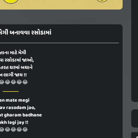
 મેગી બનાવવા રસોડામાં
તાના માટે મેગી
ા રસોડામાં જાઓ,
તરત ઘરમાં બધાને
ખ લાગી જાય !!
😂😂😂😂😂
an mate megi
av rasodam jao,
rat gharam badhane
kh lagi jay !!
😂😂😂😂😂