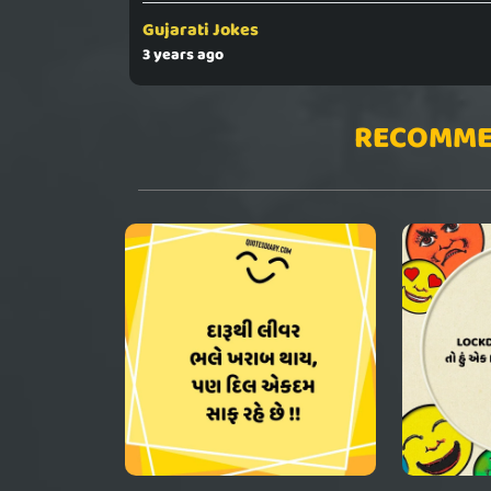
Gujarati Jokes
3 years ago
RECOMME