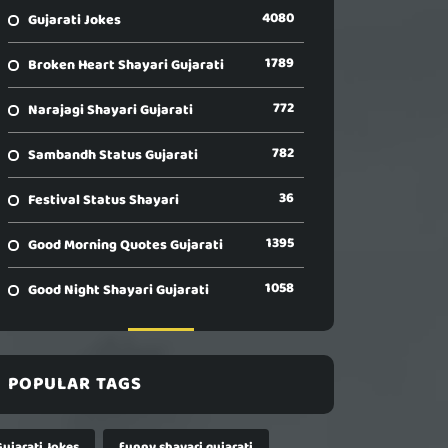
4080
Gujarati Jokes
1789
Broken Heart Shayari Gujarati
772
Narajagi Shayari Gujarati
782
Sambandh Status Gujarati
36
Festival Status Shayari
1395
Good Morning Quotes Gujarati
1058
Good Night Shayari Gujarati
POPULAR TAGS
Gujarati Jokes
funny shayari gujarati