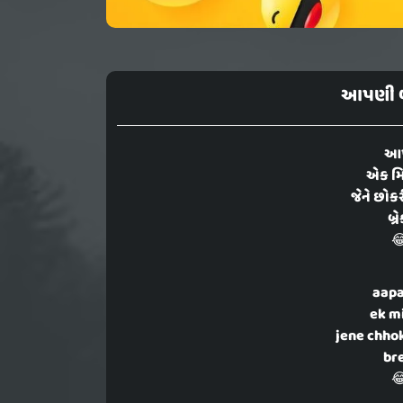
આપણી બધ
આપ
એક મિત
જેને છોક
બ્

aapa
ek mi
jene chhok
bre
