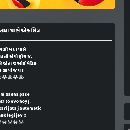
ા પાસે એક મિત્ર
ણી બધા પાસે
્ર તો એવો હોય જ,
રી જોતા જ ઓટોમેટિક
રેક લાગી જાય !!
😂😂😂😂
ni badha pase
tr to evo hoy j,
ari jota j automatic
ak lagi jay !!
😂😂😂😂