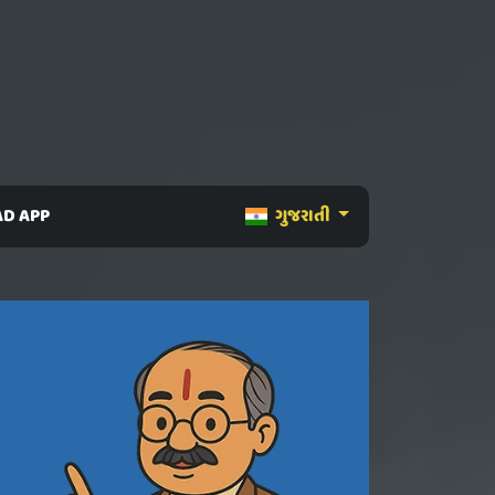
D APP
ગુજરાતી