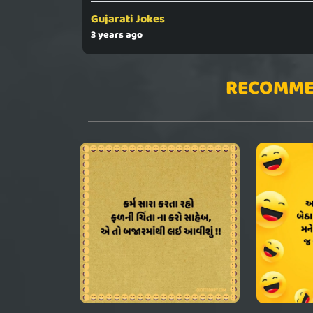
Gujarati Jokes
3 years ago
RECOMME