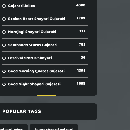
4080
Gujarati Jokes
1789
Broken Heart Shayari Gujarati
772
Narajagi Shayari Gujarati
782
Sambandh Status Gujarati
36
Festival Status Shayari
1395
Good Morning Quotes Gujarati
1058
Good Night Shayari Gujarati
POPULAR TAGS
Gujarati Jokes
funny shayari gujarati