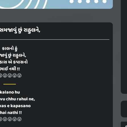
સમજાવું છું રાહુલને,
કાલનો હું
વું છું રાહુલને,
વિકાસ એ કપાસનો
ભાઈ નથી !!
😜😜😜😜
kalano hu
u chhu rahul ne,
kas e kapasano
hai nathi !!
😜😜😜😜