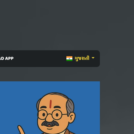
D APP
ગુજરાતી