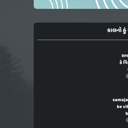
કાલનો હું 
સમજા
કે 

samajav
ke vi
b
