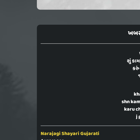
ખબર ન
શું કા
કરું
kh
shn kam
karu c
j 
Narajagi Shayari Gujarati