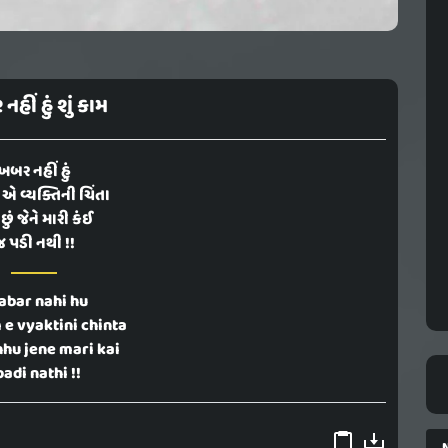
હીં હું શું કામ
ખબર નહીં હું
મ એ વ્યક્તિની ચિંતા
 છું જેને મારી કંઈ
જ પડી નથી !!
abar nahi hu
 e vyaktini chinta
hhu jene mari kai
padi nathi !!
N