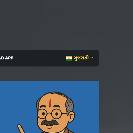
D APP
ગુજરાતી