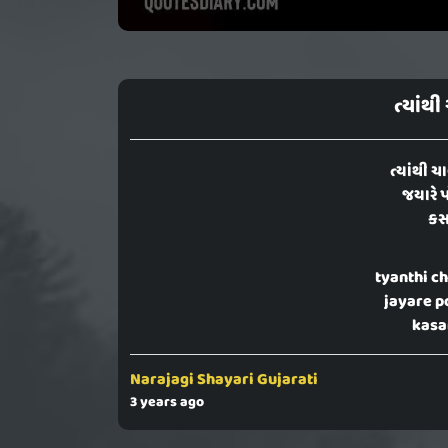
ત્યાંથી
ત્યાંથી ચા
જયારે 
કસ
tyanthi ch
jayare p
kasa
Narajagi Shayari Gujarati
3 years ago