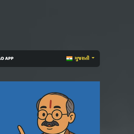
D APP
ગુજરાતી