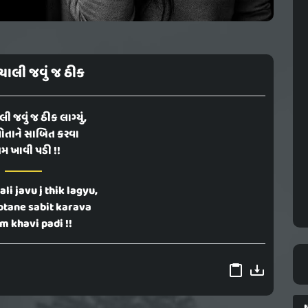
 ચાલી જવું જ ઠીક
લી જવું જ ઠીક લાગ્યું,
પોતાને સાબિત કરવા
મ ખાવી પડી !!
ali javu j thik lagyu,
otane sabit karava
m khavi padi !!
N