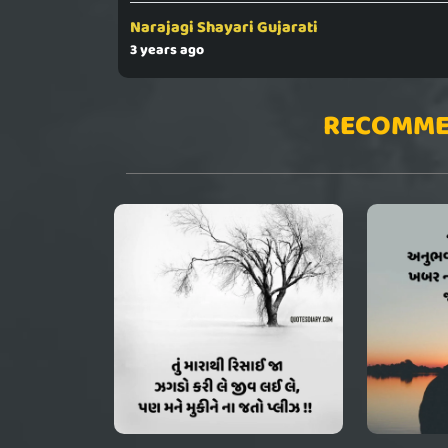
Narajagi Shayari Gujarati
3 years ago
RECOMME