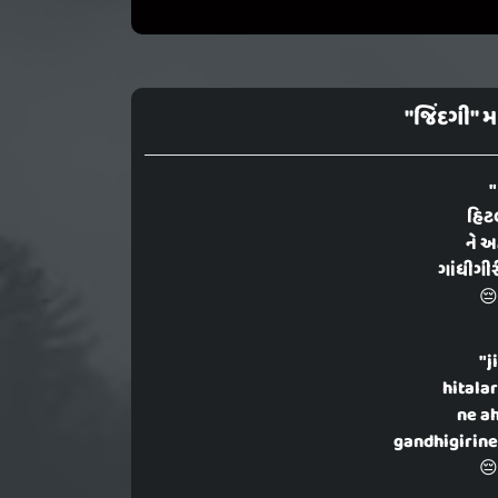
"જિંદગી" 
"
હિટલ
ને અ
ગાંધીગીરી
😔
"j
hitalar
ne ah
gandhigirine
😔