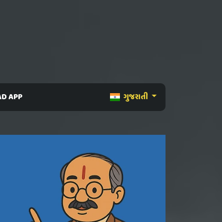
D APP
ગુજરાતી