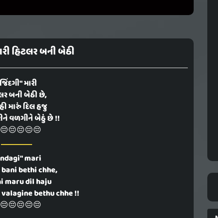
મારી હિટલર બની બેઠી
જિંદગી" મારી
ર બની બેઠી છે,
હી મારું દિલ હજુ
ને વળગીને બેઠું છે !!
😔😔😔😔😔
indagi" mari
 bani bethi chhe,
i maru dil haju
 valagine bethu chhe !!
😔😔😔😔😔
N