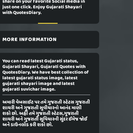
share on your favorite Social media in
just one click. Enjoy Gujarati Shayari
with QuotesDiary.
MORE INFORMATION
You can read latest Gujarati status,
Gujarati Shayari, Gujarati Quotes with
QuotesDiary. We have best collection of
latest gujarati status image, latest
gujarati shayari image and latest
gujarati suvichar image.
અમારી વેબસાઈટ પર તમે ગુજરાતી સ્ટેટસ ગુજરાતી
શાયરી અને ગુજરાતી સુવીચારનો આનંદ માણી
શકો છો. અહીં તમે ગુજરાતી સ્ટેટસ,ગુજરાતી
શાયરી અને ગુજરાતી સુવિચારની સુંદર ઈમેજ જોઈ
અને ડાઉનલોડ કરી શકો છો.