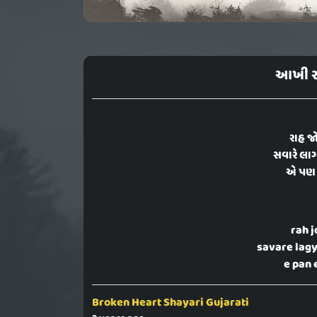
આખી રા
રાહ જ
સવારે લાગ
એ પણ 
rah j
savare lagy
e pan 
Broken Heart Shayari Gujarati