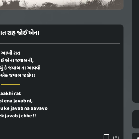
ત રાહ જોઈ એના
આખી રાત
ોઈ એના જવાબની,
્યું કે જવાબ ના આવવો
એક જવાબ જ છે !!
aakhi rat
oi ena javab ni,
u ke javab na aavavo
ek javab j chhe !!