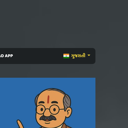
D APP
ગુજરાતી