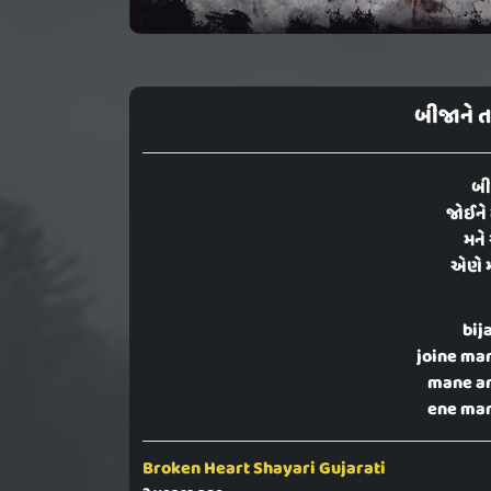
બીજાને ત
બી
જોઈને 
મને
એણે મા
bij
joine man
mane an
ene mari
Broken Heart Shayari Gujarati