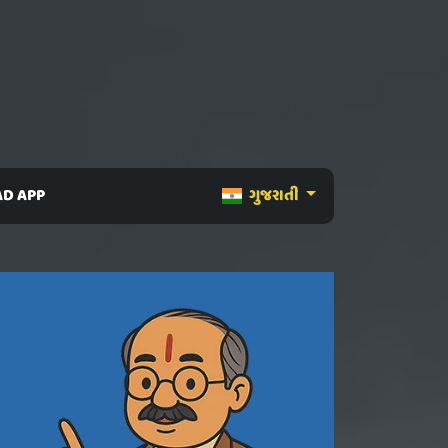
D APP
ગુજરાતી