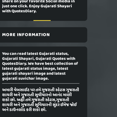
share on your favorite Social media in
just one click. Enjoy Gujarati Shayari
with QuotesDiary.
MORE INFORMATION
You can read latest Gujarati status,
Gujarati Shayari, Gujarati Quotes with
QuotesDiary. We have best collection of
latest gujarati status image, latest
gujarati shayari image and latest
gujarati suvichar image.
અમારી વેબસાઈટ પર તમે ગુજરાતી સ્ટેટસ ગુજરાતી
શાયરી અને ગુજરાતી સુવીચારનો આનંદ માણી
શકો છો. અહીં તમે ગુજરાતી સ્ટેટસ,ગુજરાતી
શાયરી અને ગુજરાતી સુવિચારની સુંદર ઈમેજ જોઈ
અને ડાઉનલોડ કરી શકો છો.