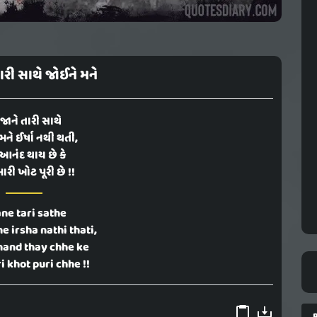
ારી સાથે જોઈને મને
જાને તારી સાથે
મને ઈર્ષા નથી થતી,
 આનંદ થાય છે કે
રી ખોટ પૂરી છે !!
ane tari sathe
e irsha nathi thati,
and thay chhe ke
 khot puri chhe !!