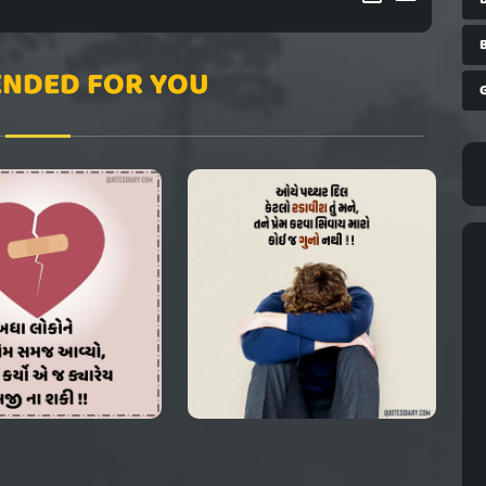
NDED FOR YOU
G