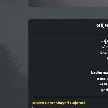
બધું 
બધું
એ મ
કેટલ
ય
badhu ma
e many
ketal
yad
Broken Heart Shayari Gujarati