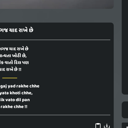
મગજ યાદ રાખે છે
 મગજ યાદ રાખે છે
ાન્યતા ખોટી છે,
ીક વાતો દિલ પણ
ાદ રાખે છે !!
gaj yad rakhe chhe
ata khoti chhe,
ik vato dil pan
 rakhe chhe !!