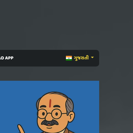
D APP
ગુજરાતી