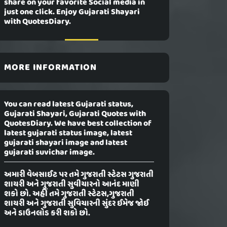
share on your favorite Social media in
just one click. Enjoy Gujarati Shayari
with QuotesDiary.
MORE INFORMATION
You can read latest Gujarati status,
Gujarati Shayari, Gujarati Quotes with
QuotesDiary. We have best collection of
latest gujarati status image, latest
gujarati shayari image and latest
gujarati suvichar image.
અમારી વેબસાઈટ પર તમે ગુજરાતી સ્ટેટસ ગુજરાતી
શાયરી અને ગુજરાતી સુવીચારનો આનંદ માણી
શકો છો. અહીં તમે ગુજરાતી સ્ટેટસ,ગુજરાતી
શાયરી અને ગુજરાતી સુવિચારની સુંદર ઈમેજ જોઈ
અને ડાઉનલોડ કરી શકો છો.