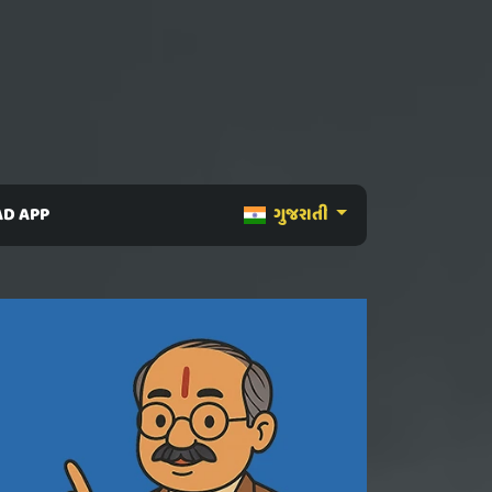
D APP
ગુજરાતી