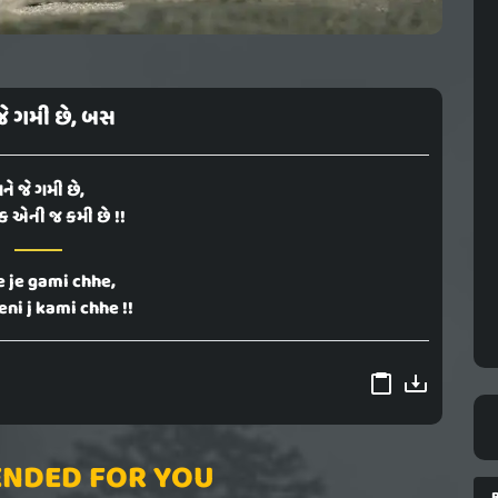
જે ગમી છે, બસ
ને જે ગમી છે,
 એની જ કમી છે !!
 je gami chhe,
eni j kami chhe !!
NDED FOR YOU