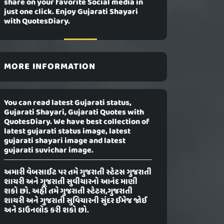
share on your favorite Social media in
just one click. Enjoy Gujarati Shayari
with QuotesDiary.
MORE INFORMATION
You can read latest Gujarati status,
Gujarati Shayari, Gujarati Quotes with
QuotesDiary. We have best collection of
latest gujarati status image, latest
gujarati shayari image and latest
gujarati suvichar image.
અમારી વેબસાઈટ પર તમે ગુજરાતી સ્ટેટસ ગુજરાતી
શાયરી અને ગુજરાતી સુવીચારનો આનંદ માણી
શકો છો. અહીં તમે ગુજરાતી સ્ટેટસ,ગુજરાતી
શાયરી અને ગુજરાતી સુવિચારની સુંદર ઈમેજ જોઈ
અને ડાઉનલોડ કરી શકો છો.