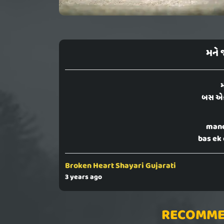
મને 
મ
બસ એક
mane
bas ek 
Broken Heart Shayari Gujarati
3 years ago
RECOMME