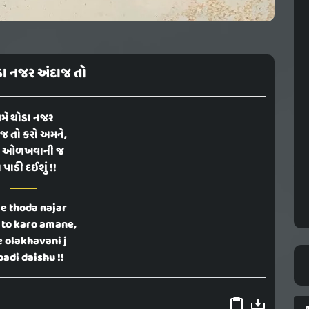
ડા નજર અંદાજ તો
મે થોડા નજર
જ તો કરો અમને,
ે ઓળખવાની જ
 પાડી દઈશું !!
e thoda najar
 to karo amane,
 olakhavani j
padi daishu !!
A