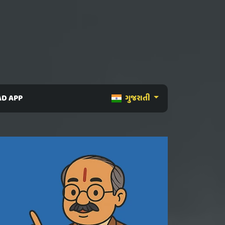
D APP
ગુજરાતી