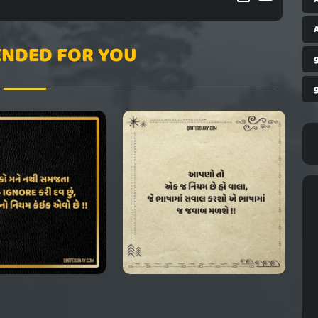
A
NDED FOR YOU
g
g