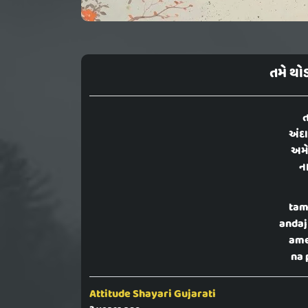
તમે થો
ત
અંદા
અમ
ના
tam
andaj
ame
na 
Attitude Shayari Gujarati