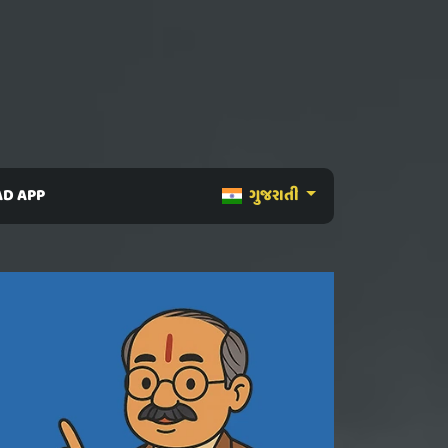
D APP
ગુજરાતી