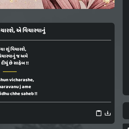
વિચારશે, એ વિચારવાનું
િયા શું વિચારશે,
ચારવાનું જ અમે
દીધું છે સાહેબ !!
shun vicharashe,
haravanu j ame
idhu chhe saheb !!
A