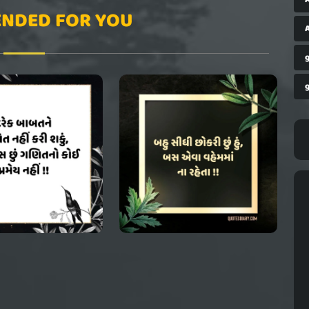
NDED FOR YOU
A
g
g