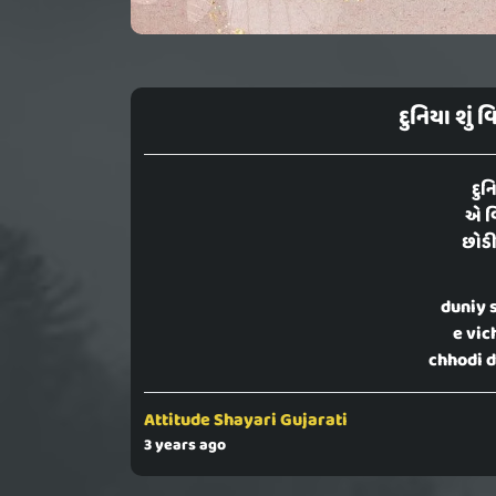
દુનિયા શું 
દુન
એ વિ
છોડી 
duniy 
e vic
chhodi d
Attitude Shayari Gujarati
3 years ago