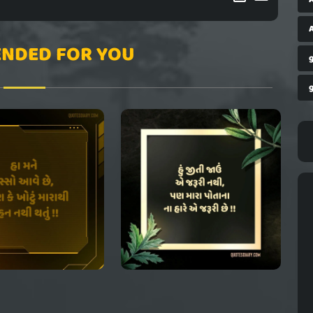
A
NDED FOR YOU
g
g