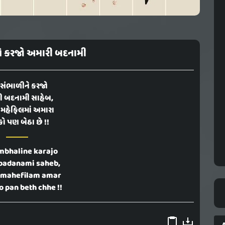
ે કરજો અમારી બદનામી
 સંભાળીને કરજો
ી બદનામી સાહેબ,
 મહેફિલમાં અમારા
ો પણ બેઠા છે !!
mbhaline karajo
badanami saheb,
 mahefilam amar
 pan beth chhe !!
A