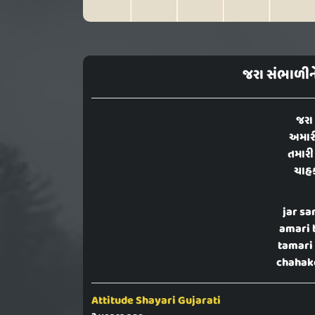
જરા સંભાળીન
જરા
અમાર
તમારી
ચાહક
jar sa
amari 
tamari
chahako
Attitude Shayari Gujarati