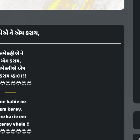
ીએ ને એમ કરાય,
અમે કહીએ ને
એમ કરાય,
મે કરીએ એમ
કરાય વ્હાલા !!
😎😎😎😎😎😎
me kahie ne
em karay,
me karie em
karay vhala !!
😎😎😎😎😎😎
A