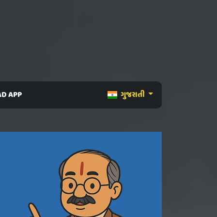
D APP
ગુજરાતી