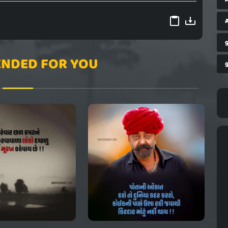
A
g
NDED FOR YOU
g