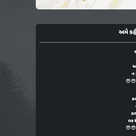
અમે કહ
અ
ન 
😎😎
a
a
na 
😎😎