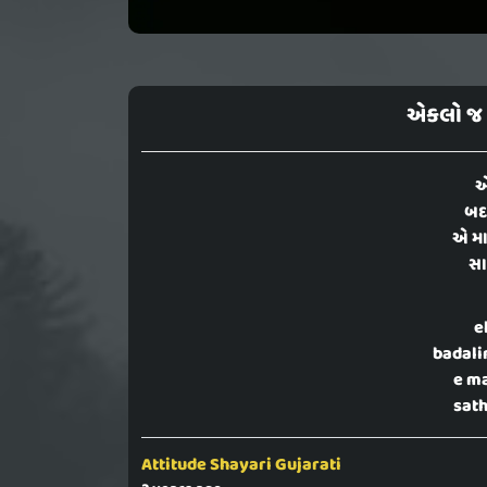
એકલો જ વ
એ
બદલ
એ મ
સા
e
badali
e ma
sath
Attitude Shayari Gujarati