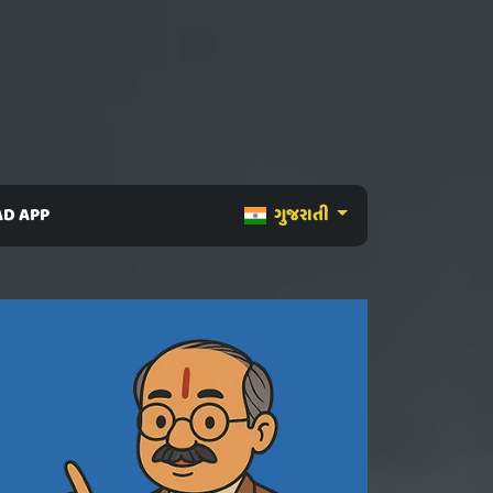
D APP
ગુજરાતી