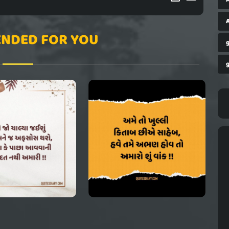
A
NDED FOR YOU
g
g