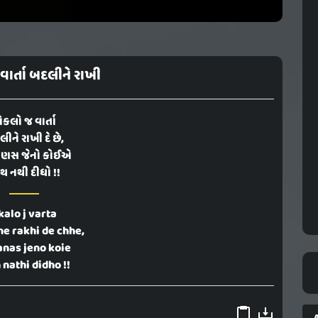
ાર્તા બદલીને રાખી
કલો જ વાર્તા
ીને રાખી દે છે,
ાણસ જેનો કોઈએ
થ નથી દીધો !!
kalo j varta
ne rakhi de chhe,
nas jeno koie
 nathi didho !!
A