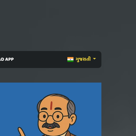
D APP
ગુજરાતી