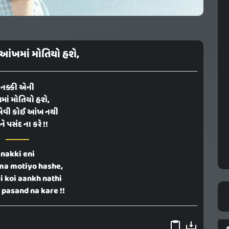
આંખમાં મોતિયો હશે,
નક્કી એની
ાં મોતિયો હશે,
એવી કોઈ આંખ નથી
ને પસંદ ના કરે !!
nakki eni
ma motiyo hashe,
i koi aankh nathi
 pasand na kare !!
A