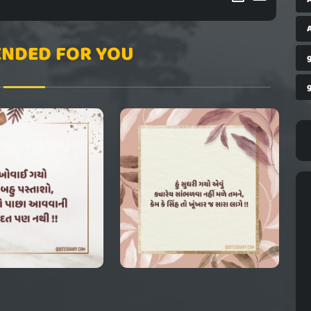
A
NDED FOR YOU
g
g