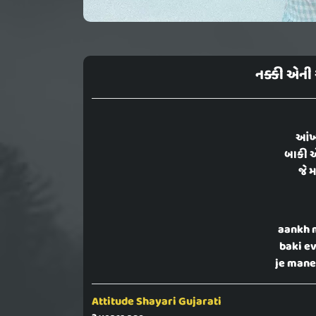
નક્કી એની 
આંખમ
બાકી 
જે મ
aankh 
baki ev
je mane
Attitude Shayari Gujarati