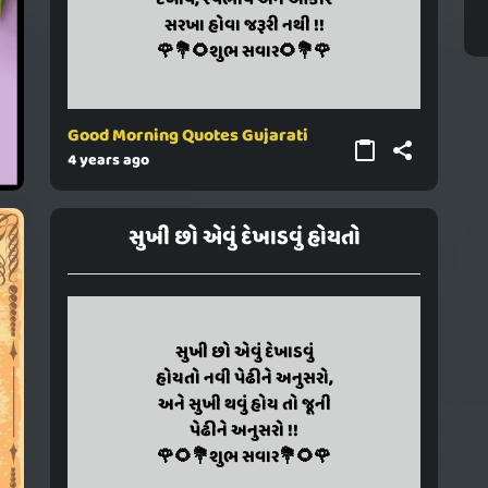
dekhav, svabhav ane aakar
દેખાવ, સ્વભાવ અને આકાર
sarakha hova jaruri nathi !!
સરખા હોવા જરૂરી નથી !!
🌹💐🌻shubh savar🌻💐🌹
🌹💐🌻શુભ સવાર🌻💐🌹
Good Morning Quotes Gujarati
4 years ago
સુખી છો એવું દેખાડવું હોયતો
sukhi chho evu dekhadavu
સુખી છો એવું દેખાડવું
hoyato navi pedhine anusaro,
હોયતો નવી પેઢીને અનુસરો,
ane sukhi thavu hoy to juni
અને સુખી થવું હોય તો જૂની
pedhine anusaro !!
પેઢીને અનુસરો !!
🌹🌻💐shubh savar💐🌻🌹
🌹🌻💐શુભ સવાર💐🌻🌹