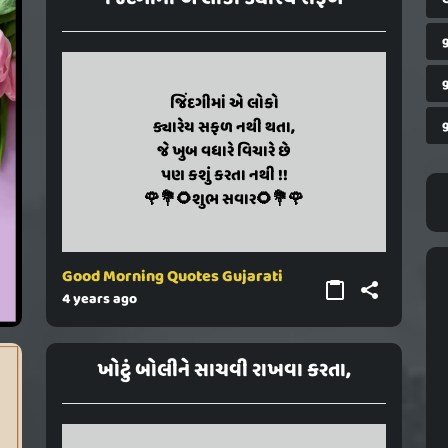
jindagima e loko
જિંદગીમાં એ લોકો
kyarey safal nathi thata je khub
ક્યારેય સફળ નથી થતા,
vadhare vichare chhe pan kashu
જે ખુબ વધારે વિચારે છે
પણ કશું કરતા નથી !!
karata nathi !!
🌹💐🌻shubh savar🌻💐🌹
🌹💐🌻શુભ સવાર🌻💐🌹
Good Morning Quotes Gujarati
4 years ago
ખોટું બોલીને સાચવી રાખવા કરતા,