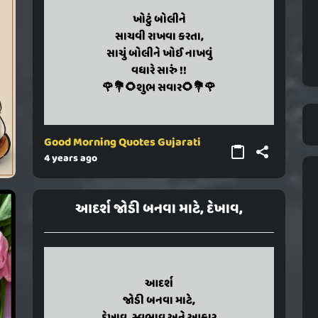
khotu boline
ખોટું બોલીને
sachavi rakhava karata,
સાચવી રાખવા કરતા,
sachhu boline khoi nakhavu
સાચું બોલીને ખોઈ નાખવું
vadhare saru !!
વધારે સારું !!
🌹💐🌻shubh savar🌻💐🌹
🌹💐🌻શુભ સવાર🌻💐🌹
Good Morning Quotes Gujarati
4 years ago
આદર્શ જોડી બનવા માટે, દેખાવ,
adarsh
આદર્શ
jodi banav mate,
જોડી બનવા માટે,