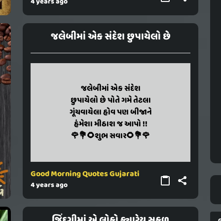
4 years ago
જલેબીમાં એક સંદેશ છુપાયેલો છે
jalebima ek sandesh
જલેબીમાં એક સંદેશ
chhupayelo chhe pote game
છુપાયેલો છે પોતે ગમે તેટલા
tetala gunchavayela hov pan bijane
ગૂંચવાયેલા હોવ પણ બીજાને
hamesha mithash j aapo !!
હંમેશા મીઠાશ જ આપો !!
🌹💐🌻shubh savar🌻💐🌹
🌹💐🌻શુભ સવાર🌻💐🌹
Good Morning Quotes Gujarati
4 years ago
જિંદગીમાં એ લોકો ક્યારેય સફળ