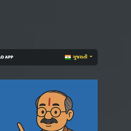
D APP
ગુજરાતી