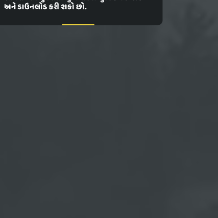
અને ડાઉનલોડ કરી શકો છો.