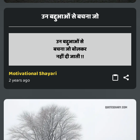
उन बद्दुआओं से बचना जो
un badduaon se
उन बद्दुआओं से
bachana jo bolakar
बचना जो बोलकर
nahin di jaati !!
नहीं दी जाती !!
Motivational Shayari
2 years ago