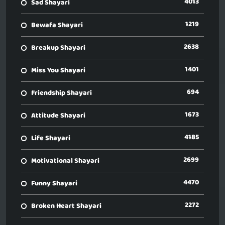
4013
Sad Shayari
1219
Bewafa Shayari
2638
Breakup Shayari
1401
Miss You Shayari
694
Friendship Shayari
1673
Attitude Shayari
4185
Life Shayari
2699
Motivational Shayari
4470
Funny Shayari
2272
Broken Heart Shayari