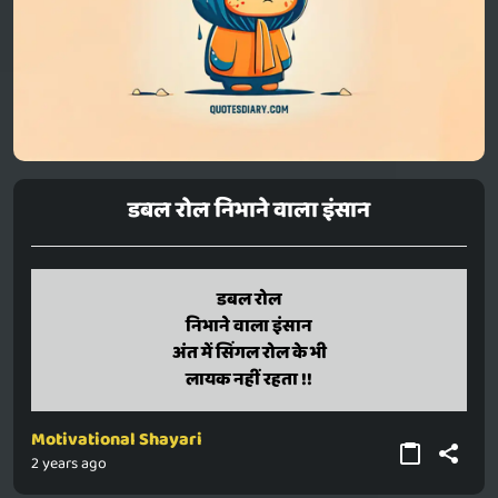
डबल रोल निभाने वाला इंसान
double role
डबल रोल
nibhaane vaala insaan
निभाने वाला इंसान
ant mein single role ke bhi
अंत में सिंगल रोल के भी
laayak nahin rahata !!
लायक नहीं रहता !!
Motivational Shayari
2 years ago