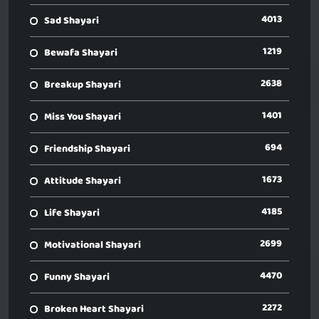
4013
Sad Shayari
1219
Bewafa Shayari
2638
Breakup Shayari
1401
Miss You Shayari
694
Friendship Shayari
1673
Attitude Shayari
4185
Life Shayari
2699
Motivational Shayari
4470
Funny Shayari
2272
Broken Heart Shayari