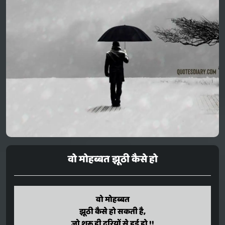
वो मोहब्बत झूठी कैसे हो
wo mohabbat
वो मोहब्बत
jhuthi kaise ho sakati hai,
झूठी कैसे हो सकती है,
jo shuru hi duriyon se hui ho !!
जो शुरू ही दूरियों से हुई हो !!