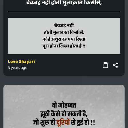
बेवजह नहीं होती मुलाक़ात किसीसे,
bevajah nahin
बेवजह नहीं
hoti mulaaqaat kisise,
होती मुलाक़ात किसीसे,
koi adhura rah gaya rishta
कोई अधुरा रह गया रिश्ता
pura hona likha hota hai !!
पूरा होना लिखा होता है !!
Love Shayari
3 years ago