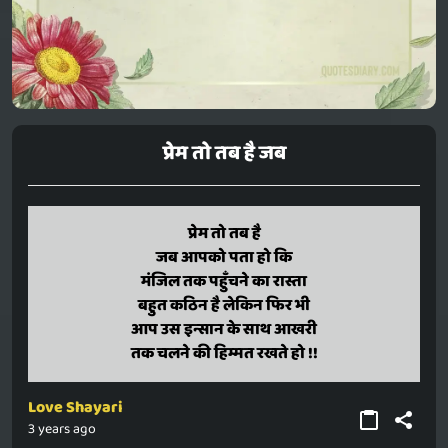
प्रेम तो तब है जब
prem to tab hai
प्रेम तो तब है
jab aapako pata ho ki
जब आपको पता हो कि
manjil tak pahunchane ka raasta
मंजिल तक पहुँचने का रास्ता
bahut kathin hai lekin fir bhi
बहुत कठिन है लेकिन फिर भी
aap us insaan ke saath aakhari
आप उस इन्सान के साथ आखरी
tak chalane ki himmat rakhate ho !!
तक चलने की हिम्मत रखते हो !!
Love Shayari
3 years ago