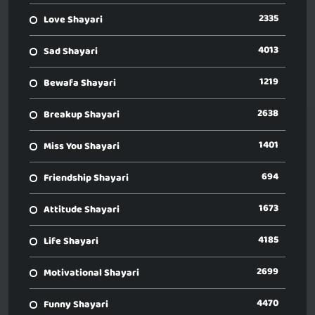
2335
Love Shayari
4013
Sad Shayari
1219
Bewafa Shayari
2638
Breakup Shayari
1401
Miss You Shayari
694
Friendship Shayari
1673
Attitude Shayari
4185
Life Shayari
2699
Motivational Shayari
4470
Funny Shayari