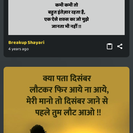
kabhi kabhi to
कभी कभी तो
bahut intezar rahata hai,
बहुत इंतेज़ार रहता है,
ek aise shakhs ka jo mujhe
एक ऐसे शख्स का जो मुझे
janata bhi nahin !!
जानता भी नहीं !!
Breakup Shayari
4 years ago