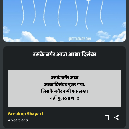
उसके बगैर आज आधा दिसंबर
usake bagair aaj
उसके बगैर आज
aadha december gujar gaya,
आधा दिसंबर गुजर गया,
jisake bagair kabhi ek lamha
जिसके बगैर कभी एक लम्हा
nahin gujarata tha !!
नहीं गुजरता था !!
Breakup Shayari
4 years ago