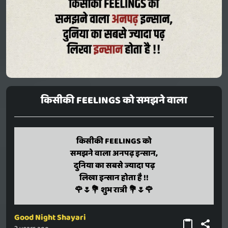
किसीकी FEELINGS को समझने वाला
किसीकी FEELINGS को
kisiki faiailings ko
samajhane vaala anapadh insaan,
समझने वाला अनपढ़ इन्सान,
duniya ka sabase jyaada padh
दुनिया का सबसे ज्यादा पढ़
likha insaan hota hai !!
लिखा इन्सान होता है !!
🌹🌷💐 shubh raatri 💐🌷🌹
🌹🌷💐 शुभ रात्री 💐🌷🌹
Good Night Shayari