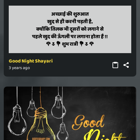
achchhai ki shuruaat
अच्छाई की शुरुआत
khud se hi karani padati hai,
खुद से ही करनी पड़ती है,
kyonki tilak bhi dusaron ko lagaane se
क्योंकि तिलक भी दूसरों को लगाने से
pahale khud ki ungali par lagaana hota hai !!
पहले खुद की ऊँगली पर लगाना होता है !!
🌹🌷💐 shubh raatri 💐🌷🌹
🌹🌷💐 शुभ रात्री 💐🌷🌹
Good Night Shayari
3 years ago