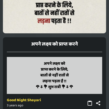
अपने लक्ष्य को प्राप्त करने
apane lakshy ko
अपने लक्ष्य को
praapt karane ke liye,
प्राप्त करने के लिये,
baaton se nahin raaton se
बातों से नहीं रातों से
ladana padata hai !!
लड़ना पड़ता है !!
🌹🌷💐 shubh raatri 💐🌷🌹
🌹🌷💐 शुभ रात्री 💐🌷🌹
Good Night Shayari
3 years ago