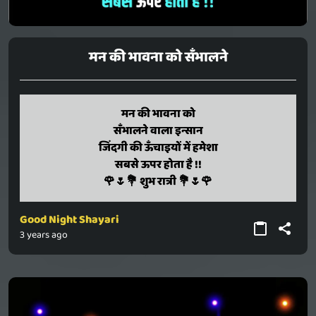
मन की भावना को सँभालने
man ki bhaavana ko
मन की भावना को
sanbhaalane vaala insaan
सँभालने वाला इन्सान
jindagi ki unchaiyon mein hamesha
जिंदगी की ऊँचाइयों में हमेशा
sabase upar hota hai !!
सबसे ऊपर होता है !!
🌹🌷💐 shubh raatri 💐🌷🌹
🌹🌷💐 शुभ रात्री 💐🌷🌹
Good Night Shayari
3 years ago