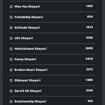
1401
Miss You Shayari
694
Friendship Shayari
1673
Attitude Shayari
4185
Life Shayari
2699
Motivational Shayari
4470
Funny Shayari
2272
Broken Heart Shayari
1486
Shikayat Shayari
3190
Dard E Dil Shayari
952
Relationship Shayari