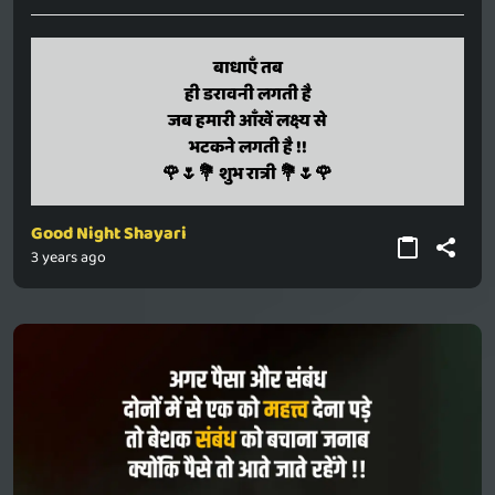
baadhaen tab
बाधाएँ तब
hi daraavani lagati hai
ही डरावनी लगती है
jab hamaari aankhen lakshy se
जब हमारी आँखें लक्ष्य से
bhatakane lagati hai !!
भटकने लगती है !!
🌹🌷💐 shubh raatri 💐🌷🌹
🌹🌷💐 शुभ रात्री 💐🌷🌹
Good Night Shayari
3 years ago