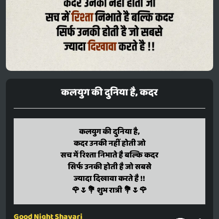
कलयुग की दुनिया है, कदर
kalayug ki duniya hai,
कलयुग की दुनिया है,
kadar unaki nahin hoti jo
कदर उनकी नहीं होती जो
sach mein rishta nibhaate hai balki kadar
सच में रिश्ता निभाते है बल्कि कदर
sirf unaki hoti hai jo sabase
सिर्फ उनकी होती है जो सबसे
jyaada dikhaava karate hai !!
ज्यादा दिखावा करते है !!
🌹🌷💐 shubh raatri 💐🌷🌹
🌹🌷💐 शुभ रात्री 💐🌷🌹
Good Night Shayari