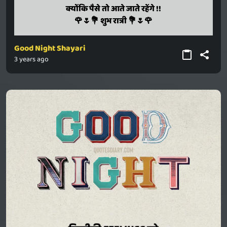
kyonki paise to aate jaate rahenge !!
क्योंकि पैसे तो आते जाते रहेंगे !!
🌹🌷💐 shubh raatri 💐🌷🌹
🌹🌷💐 शुभ रात्री 💐🌷🌹
Good Night Shayari
3 years ago