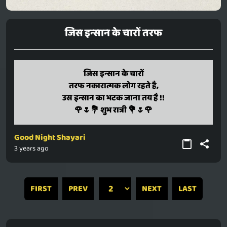
जिस इन्सान के चारों तरफ
jis insaan ke chaaron
जिस इन्सान के चारों
taraf nakaaraatmak log rahate hai,
तरफ नकारात्मक लोग रहते है,
us insaan ka bhatak jaana tay hai !!
उस इन्सान का भटक जाना तय है !!
🌹🌷💐 shubh raatri 💐🌷🌹
🌹🌷💐 शुभ रात्री 💐🌷🌹
Good Night Shayari
3 years ago
FIRST
PREV
NEXT
LAST