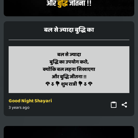
बल से ज्यादा बुद्धि का
bal se jyaada
बल से ज्यादा
buddhi ka upayog karo,
बुद्धि का उपयोग करो,
kyonki bal ladana sikhaega
क्योंकि बल लड़ना सिखाएगा
aur buddhi jitana !!
और बुद्धि जीतना !!
🌹🌷💐 shubh raatri 💐🌷🌹
🌹🌷💐 शुभ रात्री 💐🌷🌹
Good Night Shayari
3 years ago