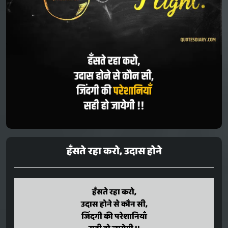
हँसते रहा करो, उदास होने
hansate raha karo,
हँसते रहा करो,
udaas hone se kaun si,
उदास होने से कौन सी,
jindagi ki pareshaaniyaan
जिंदगी की परेशानियाँ