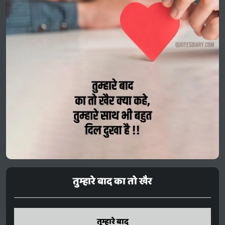
तुम्हारे बाद का तो खैर
tumhaare baad
तुम्हारे बाद