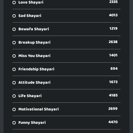
2335
Love Shayari
4013
Sad Shayari
1219
Bewafa Shayari
2638
Breakup Shayari
1401
Miss You Shayari
694
Friendship Shayari
1673
Attitude Shayari
4185
Life Shayari
2699
Motivational Shayari
4470
Funny Shayari