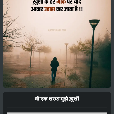
वो एक शख्स मुझे ख़ुशी