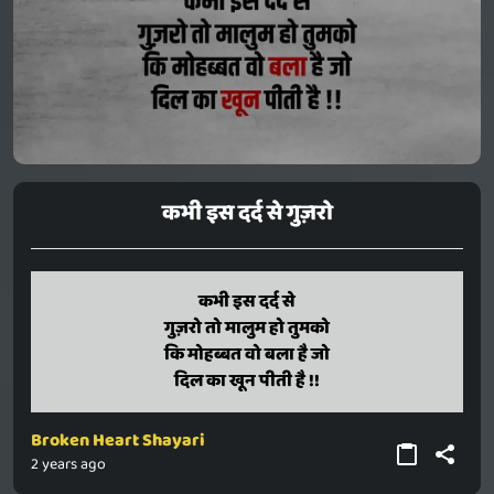
कभी इस दर्द से गुज़रो
kabhi is dard se
कभी इस दर्द से
guzaro to maalum ho tumako
गुज़रो तो मालुम हो तुमको
ki mohabbat wo bala hai jo
कि मोहब्बत वो बला है जो
dil ka khun piti hai !!
दिल का खून पीती है !!
Broken Heart Shayari
2 years ago