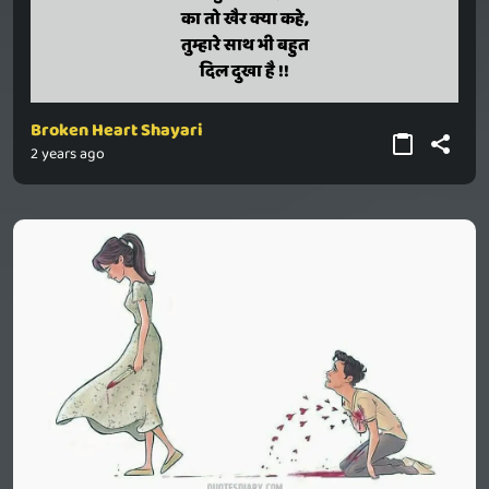
ka to khair kya kahe,
का तो खैर क्या कहे,
tumhaare saath bhi bahut
तुम्हारे साथ भी बहुत
dil dukha hai !!
दिल दुखा है !!
Broken Heart Shayari
2 years ago