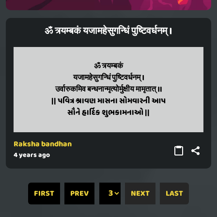
ॐ त्र्यम्बकं यजामहेसुगन्धिं पुष्टिवर्धनम् ।
om trayambakm
ॐ त्र्यम्बकं
yajamahesugandhim pushtivardhanam,
यजामहेसुगन्धिं पुष्टिवर्धनम् ।
urvarukvim bandhananmrutyormukshiy mamrutam
उर्वारुकमिव बन्धनान्मृत्योर्मुक्षीय मामृतात् ॥
!!
|| પવિત્ર શ્રાવણ માસના સોમવારની આપ
|| pavitra shravan masna somvar ni aap
સૌને હાર્દિક શુભકામનાઓ ||
suane hardik shubhkamnao ||
Raksha bandhan
4 years ago
FIRST
PREV
NEXT
LAST