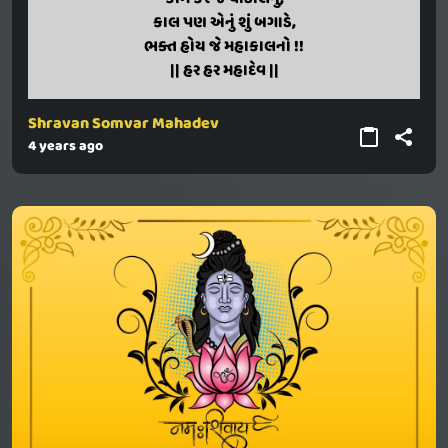
kal pan enu shun bagade,
કાલ પણ એનું શું બગાડે,
bhakt hoy je mahakalano !!
ભક્ત હોય જે મહાકાલનો !!
|| har har mahadev ||
|| હર હર મહાદેવ ||
Shravan Somvar Mahadev
4 years ago