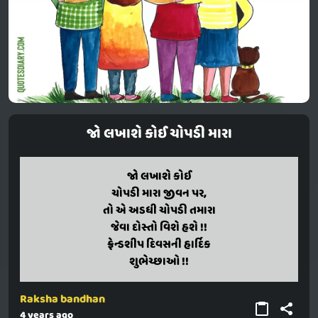
જો લખાશે કોઈ ચોપડી મારા
jo lakhashe koi
જો લખાશે કોઈ
chopadi mar jivan par,
ચોપડી મારા જીવન પર,
to e adadhi chopadi tamar
તો એ અડધી ચોપડી તમારા
jev dosto vishe hashe !!
જેવા દોસ્તો વિશે હશે !!
friendship divasani hardik
ફ્રેન્ડશીપ દિવસની હાર્દિક
shubhecchao !!
શુભેચ્છાઓ !!
Raksha bandhan
4 years ago