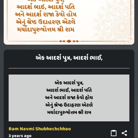
એક આદર્શ પુત્ર, આદર્શ ભાઈ,
ek adarsh putr,
એક આદર્શ પુત્ર,
adarsh bhai, adarsh pati
આદર્શ ભાઈ, આદર્શ પતિ
ane adarsh raj kevo hoy
અને આદર્શ રાજા કેવો હોય
enu sreshth udaharan etale
એનું શ્રેષ્ઠ ઉદાહરણ એટલે
maryadapurushottam sri ram
મર્યાદાપુરુષોત્તમ શ્રી રામ
Ram Navmi Shubhechchhao
3 years ago